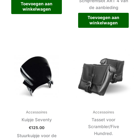
Schijfremslot ART 4 van
Toevoegen aan
de aanbieding
winkelwagen
Toevoegen aan
winkelwagen
Accessoires
Accessoires
Kuipje Seventy
Tasset voor
Scrambler/Five
€
125.00
Hundred.
Stuurkuipje voor de