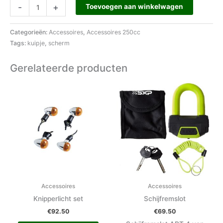
-
+
Toevoegen aan winkelwagen
Categorieën:
Accessoires
,
Accessoires 250cc
Tags:
kuipje
,
scherm
Gerelateerde producten
Accessoires
Accessoires
Knipperlicht set
Schijfremslot
€
92.50
€
69.50