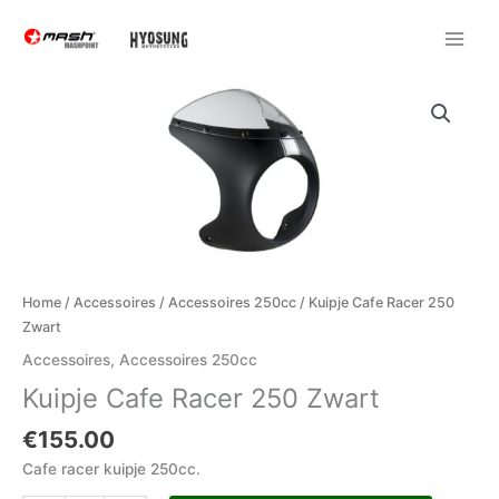
Ga
naar
de
inhoud
Kuipje
Cafe
Racer
250
Zwart
aantal
Home
/
Accessoires
/
Accessoires 250cc
/ Kuipje Cafe Racer 250
Zwart
Accessoires
,
Accessoires 250cc
Kuipje Cafe Racer 250 Zwart
€
155.00
Cafe racer kuipje 250cc.