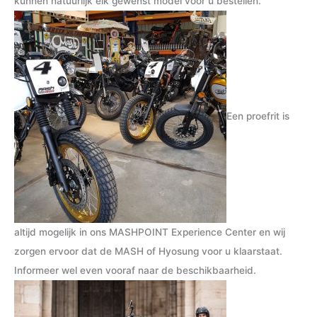
kunnen natuurlijk elk gewenst model voor u bestellen.
r
r
i
i
j
j
s
s
Een proefrit is
altijd mogelijk in ons MASHPOINT Experience Center en wij
zorgen ervoor dat de MASH of Hyosung voor u klaarstaat.
Informeer wel even vooraf naar de beschikbaarheid.