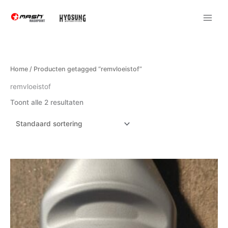
Ga
naar
de
inhoud
Home
/ Producten getagged “remvloeistof”
remvloeistof
Toont alle 2 resultaten