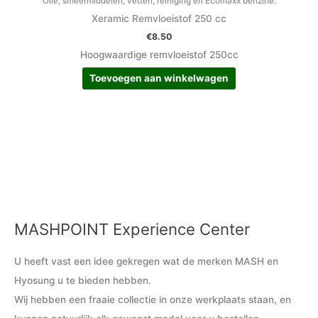
Olie, smeermiddelen, vetten, reiniging en Ecomaxx benzine.
Xeramic Remvloeistof 250 cc
€
8.50
Hoogwaardige remvloeistof 250cc
Toevoegen aan winkelwagen
MASHPOINT Experience Center
M
M
i
a
U heeft vast een idee gekregen wat de merken MASH en
n
x
Hyosung u te bieden hebben.
.
.
Wij hebben een fraaie collectie in onze werkplaats staan, en
p
p