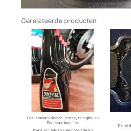
Gerelateerde producten
Olie, smeermiddelen, vetten, reiniging en
Ecomaxx benzine.
Rembl
Xeramic Moto Injector Clean