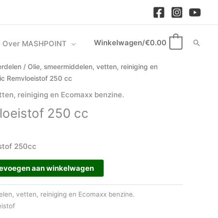
Winkelwagen/
€
0.00
Zoek
Over MASHPOINT
0
rdelen
/
Olie, smeermiddelen, vetten, reiniging en
ic Remvloeistof 250 cc
tten, reiniging en Ecomaxx benzine.
oeistof 250 cc
stof 250cc
evoegen aan winkelwagen
elen, vetten, reiniging en Ecomaxx benzine.
istof