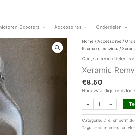
Motoren-Scooters
Accessoires
Onderdelen
Xeramic
Home
/
Accessoires
/
Onde
Remvloeistof
Ecomaxx benzine.
/ Xeram
250
Olie, smeermiddelen, ve
cc
Xeramic Remvl
aantal
€
8.50
Hoogwaardige remvloei
-
+
To
Categorie:
Olie, smeermidd
Tags:
rem
,
remolie
,
remvloe