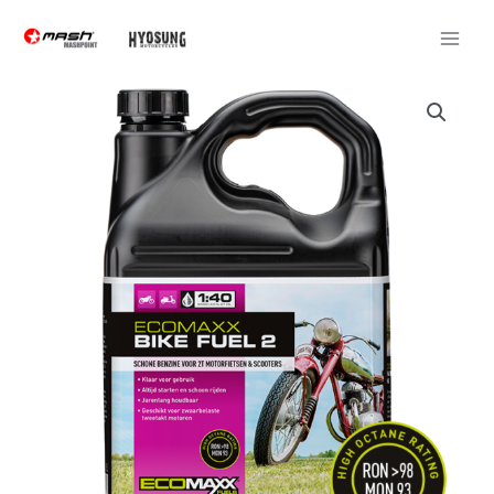
Ga
naar
de
inhoud
ECOMAXX
BIKE
FUEL
2.
5L
1:40
aantal