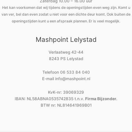
Zaterdag 10.00 – 16.00 uur
Het kan voorkomen dat wij tijdens de openingstijden even weg zijn. Komt u
van ver, bel dan even zodat u niet voor een dichte deur komt. Ook buiten de
openingstijden kunt u een afspraak plannen. Er is veel mogelijk.
Mashpoint Lelystad
Verlaatweg 42-44
8243 PS Lelystad
Telefoon
06 533 84 040
E-mail
info@mashpoint.nl
KvK-nr: 39069329
IBAN: NL58ABNA0535742835 t.n.v.
Firma Bijzonder.
BTW nr: NL814641969B01