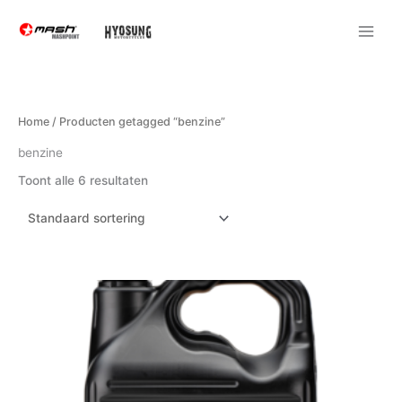
Ga
naar
de
inhoud
Home
/ Producten getagged “benzine”
benzine
Toont alle 6 resultaten