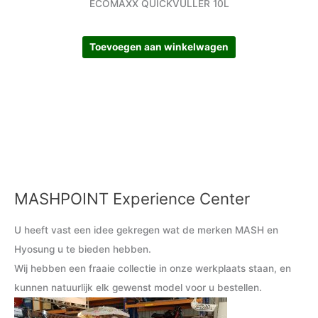
ECOMAXX QUICKVULLER 10L
Toevoegen aan winkelwagen
MASHPOINT Experience Center
M
M
i
a
U heeft vast een idee gekregen wat de merken MASH en
n
x
Hyosung u te bieden hebben.
.
.
Wij hebben een fraaie collectie in onze werkplaats staan, en
p
p
kunnen natuurlijk elk gewenst model voor u bestellen.
r
r
i
i