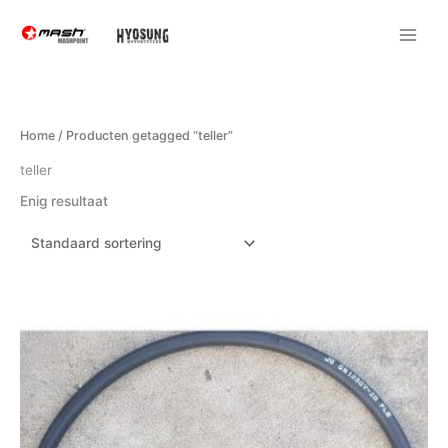
Ga
naar
de
inhoud
Home
/ Producten getagged “teller”
teller
Enig resultaat