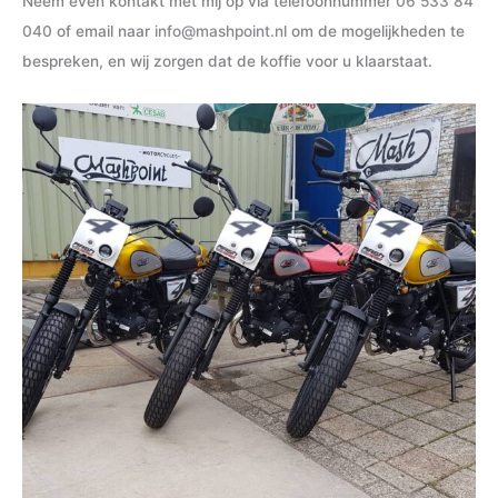
Neem even kontakt met mij op via telefoonnummer
06 533 84
040
of email naar
info@mashpoint.nl
om de mogelijkheden te
bespreken, en wij zorgen dat de koffie voor u klaarstaat.