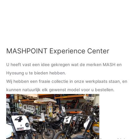
MASHPOINT Experience Center
M
M
i
a
U heeft vast een idee gekregen wat de merken MASH en
n
x
Hyosung u te bieden hebben.
.
.
Wij hebben een fraaie collectie in onze werkplaats staan, en
p
p
kunnen natuurlijk elk gewenst model voor u bestellen.
r
r
i
i
j
j
s
s