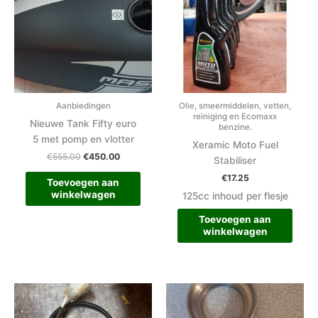
Aanbiedingen
Olie, smeermiddelen, vetten,
reiniging en Ecomaxx
Nieuwe Tank Fifty euro
benzine.
5 met pomp en vlotter
Xeramic Moto Fuel
€
555.00
€
450.00
Stabiliser
€
17.25
Toevoegen aan
winkelwagen
125cc inhoud per flesje
Toevoegen aan
winkelwagen