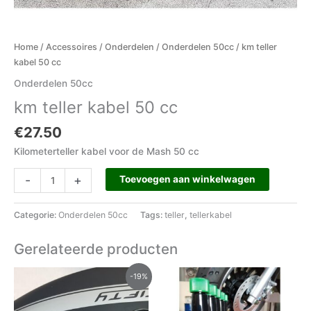
Home
/
Accessoires
/
Onderdelen
/
Onderdelen 50cc
/ km teller
kabel 50 cc
Onderdelen 50cc
km teller kabel 50 cc
€
27.50
Kilometerteller kabel voor de Mash 50 cc
-
+
Toevoegen aan winkelwagen
Categorie:
Onderdelen 50cc
Tags:
teller
,
tellerkabel
Gerelateerde producten
Oorspronkelijke
Huidige
-19%
prijs
prijs
was:
is:
€555.00.
€450.00.