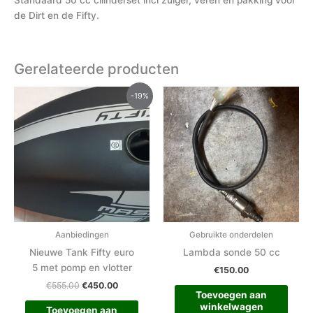
de Dirt en de Fifty.
Gerelateerde producten
Oorspronkelijke
Huidige
-19%
prijs
prijs
was:
is:
€555.00.
€450.00.
Aanbiedingen
Gebruikte onderdelen
Nieuwe Tank Fifty euro
Lambda sonde 50 cc
5 met pomp en vlotter
€
150.00
€
555.00
€
450.00
Toevoegen aan
winkelwagen
Toevoegen aan