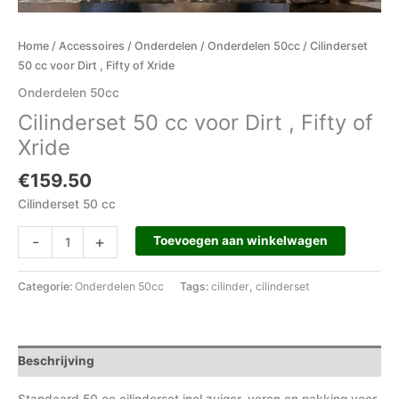
Home
/
Accessoires
/
Onderdelen
/
Onderdelen 50cc
/ Cilinderset
50 cc voor Dirt , Fifty of Xride
Onderdelen 50cc
Cilinderset 50 cc voor Dirt , Fifty of
Xride
€
159.50
Cilinderset 50 cc
-
+
Toevoegen aan winkelwagen
Categorie:
Onderdelen 50cc
Tags:
cilinder
,
cilinderset
Beschrijving
Standaard 50 cc cilinderset incl zuiger, veren en pakking voor