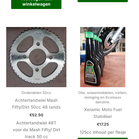
winkelwagen
Onderdelen 50cc
Olie, smeermiddelen, vetten,
reiniging en Ecomaxx
Achtertandwiel Mash
benzine.
Fifty/Dirt 50cc 48 tands
Xeramic Moto Fuel
€
52.50
Stabiliser
Achtertandwiel 48T
€
17.25
voor de Mash Fifty/ Dirt
125cc inhoud per flesje
track 50 cc