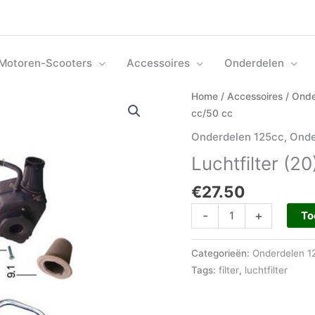
Motoren-Scooters
Accessoires
Onderdelen
Luchtfilter
Home
/
Accessoires
/
Onde
(20)
cc/50 cc
250
Onderdelen 125cc
,
Onde
cc/125
Luchtfilter (2
cc/50
cc
€
27.50
aantal
-
+
To
Categorieën:
Onderdelen 1
Tags:
filter
,
luchtfilter