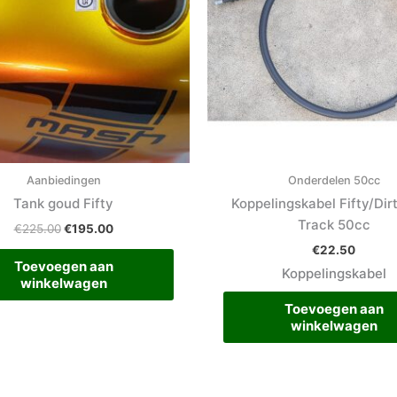
Aanbiedingen
Onderdelen 50cc
Tank goud Fifty
Koppelingskabel Fifty/Dir
Track 50cc
€
225.00
€
195.00
€
22.50
Toevoegen aan
Koppelingskabel
winkelwagen
Toevoegen aan
winkelwagen