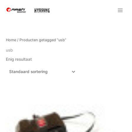
Ga
naar
de
inhoud
Home
/ Producten getagged “usb”
usb
Enig resultaat