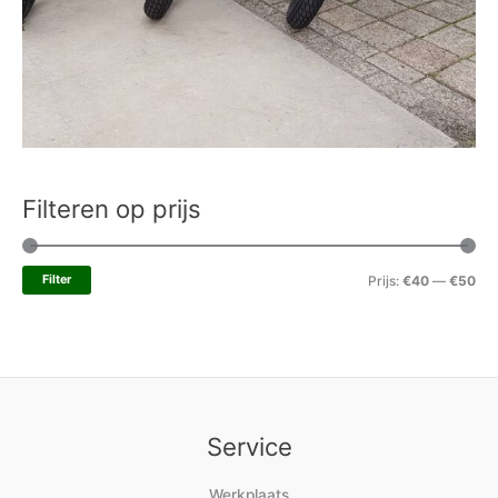
Filteren op prijs
Filter
Prijs:
€40
—
€50
Service
Werkplaats