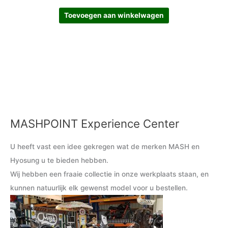
Toevoegen aan winkelwagen
MASHPOINT Experience Center
M
M
i
a
U heeft vast een idee gekregen wat de merken MASH en
n
x
Hyosung u te bieden hebben.
.
.
Wij hebben een fraaie collectie in onze werkplaats staan, en
p
p
kunnen natuurlijk elk gewenst model voor u bestellen.
r
r
i
i
j
j