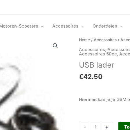
Motoren-Scooters
Accessoires
Onderdelen
USB
Home
/
Accessoires
/
Acce
lader
Accessoires
,
Accessoir
aantal
Accessoires 50cc
,
Acce
USB lader
€
42.50
Hiermee kan je je GSM o
-
+
To