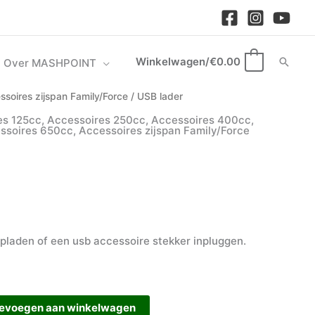
Winkelwagen/
€
0.00
Zoek
Over MASHPOINT
0
ssoires zijspan Family/Force
/ USB lader
es 125cc
,
Accessoires 250cc
,
Accessoires 400cc
,
ssoires 650cc
,
Accessoires zijspan Family/Force
pladen of een usb accessoire stekker inpluggen.
evoegen aan winkelwagen