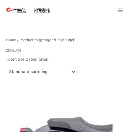
Ga
naar
de
inhoud
Home
/ Producten getagged “zijbeugel”
zijbeugel
Toont alle 2 resultaten