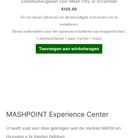
Zadeltasbeugelset voor Mash Fifty of Scrambler
€
125.50
De set bevat zijframes en de benodigde schroeven om te
installeren.
Bevat onderdelen voor het opnieuw installeren van knipperlichten.
1 eenheid bevat 1 paar (rechts + links)
Toevoegen aan winkelwagen
MASHPOINT Experience Center
M
M
i
a
U heeft vast een idee gekregen wat de merken MASH en
n
x
Hyosung u te bieden hebben.