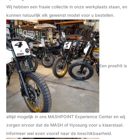
.
.
Wij hebben een fraaie collectie in onze werkplaats staan, en
p
p
kunnen natuurlijk elk gewenst model voor u bestellen.
r
r
i
i
j
j
s
s
Een proefrit is
altijd mogelijk in ons MASHPOINT Experience Center en wij
zorgen ervoor dat de MASH of Hyosung voor u klaarstaat.
Informeer wel even vooraf naar de beschikbaarheid.