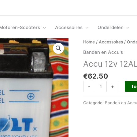
Motoren-Scooters
Accessoires
Onderdelen
Accu
Home
/
Accessoires
/
Onde
12v
Banden en Accu's
12AL-
Accu 12v 12A
A2
aantal
€
62.50
-
+
To
Categorie:
Banden en Accu