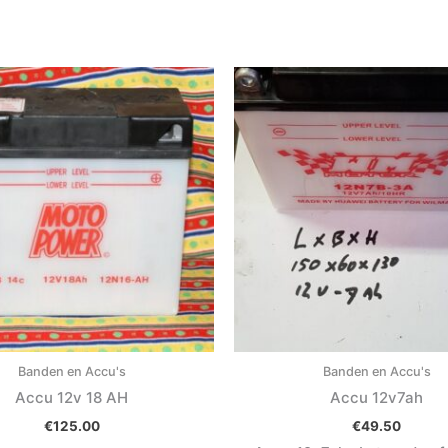
Banden en Accu's
Banden en Accu's
Accu 12v 18 AH
Accu 12v7ah
€
125.00
€
49.50