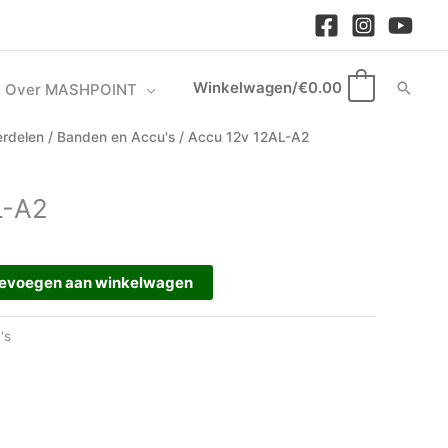
Winkelwagen/
€
0.00
Zoek
Over MASHPOINT
0
rdelen
/
Banden en Accu's
/ Accu 12v 12AL-A2
L-A2
evoegen aan winkelwagen
's