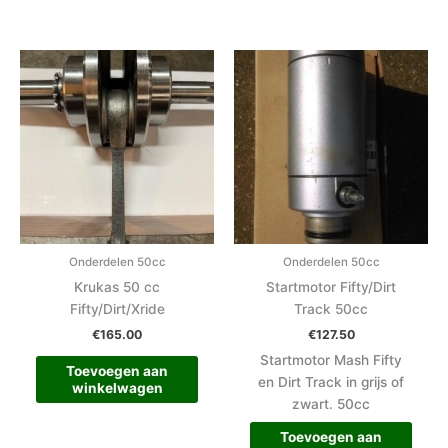
Onderdelen 50cc
Onderdelen 50cc
Krukas 50 cc
Startmotor Fifty/Dirt
Fifty/Dirt/Xride
Track 50cc
€
165.00
€
127.50
Startmotor Mash Fifty
Toevoegen aan
en Dirt Track in grijs of
winkelwagen
zwart. 50cc
Toevoegen aan