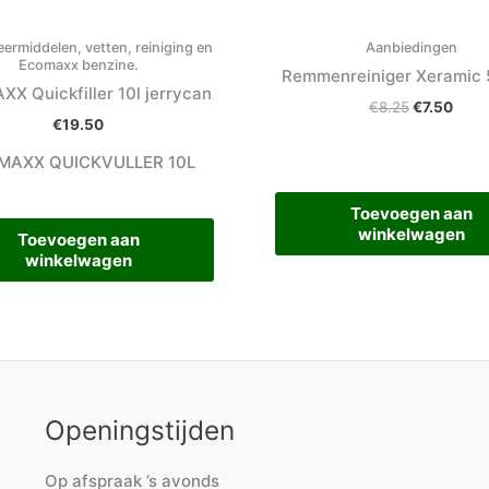
eermiddelen, vetten, reiniging en
Aanbiedingen
Ecomaxx benzine.
Remmenreiniger Xeramic 
X Quickfiller 10l jerrycan
€
8.25
€
7.50
€
19.50
MAXX QUICKVULLER 10L
Toevoegen aan
winkelwagen
Toevoegen aan
winkelwagen
Openingstijden
Op afspraak ’s avonds