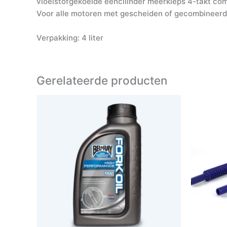
vloeistofgekoelde ééncilinder meerkleps 4-takt com
Voor alle motoren met gescheiden of gecombineerd
Verpakking: 4 liter
Gerelateerde producten