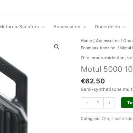
Motoren-Scooters
Accessoires
Onderdelen
Motul
Home
/
Accessoires
/
Onde
5000
Ecomaxx benzine.
/ Motul 
10W40
Olie, smeermiddelen, ve
Motorolie
Motul 5000 10
4
Liter.
€
62.50
aantal
Semi-synthetische multi
-
+
To
Categorie:
Olie, smeermidd