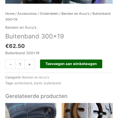
Home
/
Accessoires
/
Onderdelen
/
Banden en Accu's
/ Buitenband
300×19
Banden en Accu's
Buitenband 300×19
€
62.50
Buitenband 300×19
-
+
Toevoegen aan winkelwagen
Categorie:
Banden en Accu's
Tags:
achterband
,
band
,
buitenband
Gerelateerde producten