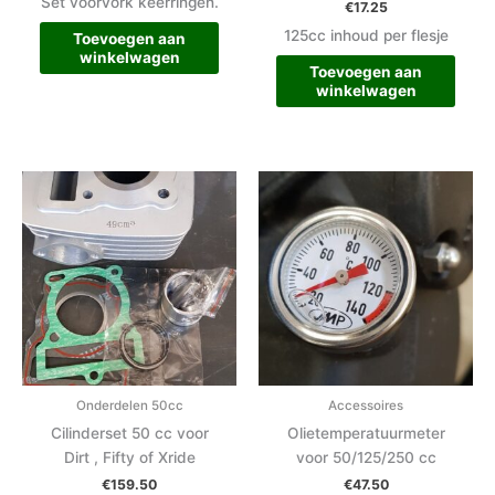
Set voorvork keerringen.
€
17.25
125cc inhoud per flesje
Toevoegen aan
winkelwagen
Toevoegen aan
winkelwagen
Onderdelen 50cc
Accessoires
Cilinderset 50 cc voor
Olietemperatuurmeter
Dirt , Fifty of Xride
voor 50/125/250 cc
€
159.50
€
47.50