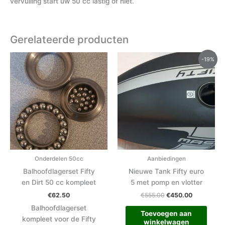
vervuiling start uw 50 cc lastig of niet.
Gerelateerde producten
Oorspronkelijke
Huidige
-19%
prijs
prijs
was:
is:
€555.00.
€450.00.
Onderdelen 50cc
Aanbiedingen
Balhoofdlagerset Fifty
Nieuwe Tank Fifty euro
en Dirt 50 cc kompleet
5 met pomp en vlotter
€
62.50
€
555.00
€
450.00
Balhoofdlagerset
Toevoegen aan
kompleet voor de Fifty
winkelwagen