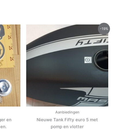
Oorspronkelijke
Huidige
-19%
prijs
prijs
was:
is:
€555.00.
€450.00.
Aanbiedingen
ger en
Nieuwe Tank Fifty euro 5 met
len.
pomp en vlotter