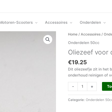
Motoren-Scooters
Accessoires
Onderdelen
Oliezeef
Home
/
Accessoires
/
Onde
voor
Onderdelen 50cc
de
Oliezeef voor 
50
cc
€
19.25
aantal
Dit oliezeefje zit in he
onderhoud reinigen of 
-
+
To
Categorie:
Onderdelen 50c