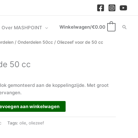
Winkelwagen/
€
0.00
Zoek
Over MASHPOINT
0
rdelen
/
Onderdelen 50cc
/ Oliezeef voor de 50 cc
de 50 cc
t blok gemonteerd aan de koppelingzijde. Met groot
vervangen.
evoegen aan winkelwagen
c
Tags:
olie
,
oliezeef