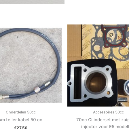
Onderdelen 50cc
Accessoires 50cc
km teller kabel 50 cc
70cc Cilinderset met zui
injector voor E5 model
€
27.50