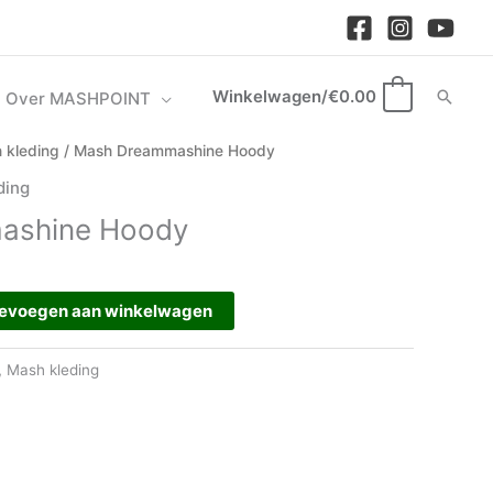
Winkelwagen/
€
0.00
Zoek
Over MASHPOINT
0
kelijke
uidige
 kleding
/ Mash Dreammashine Hoody
rijs
ding
s:
ashine Hoody
45.00.
evoegen aan winkelwagen
,
Mash kleding