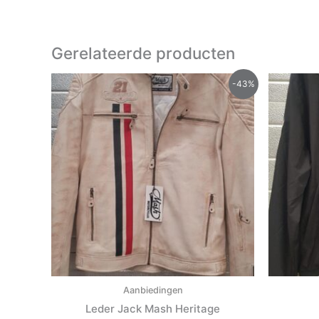
Gerelateerde producten
Oorspronkelijke
Huidige
-43%
prijs
prijs
was:
is:
€235.00.
€135.00.
Aanbiedingen
Leder Jack Mash Heritage