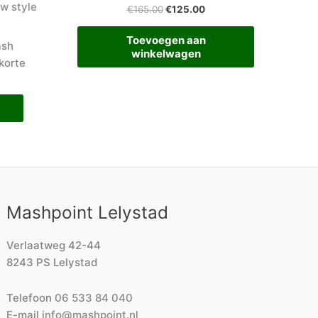
w style
€
165.00
€
125.00
Toevoegen aan
ash
winkelwagen
korte
Mashpoint Lelystad
Verlaatweg 42-44
8243 PS Lelystad
Telefoon
06 533 84 040
E-mail
info@mashpoint.nl