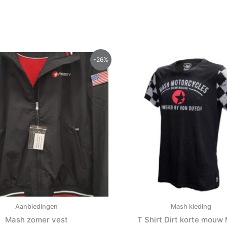
Oorspronkelijke
Huidige
-26%
prijs
prijs
was:
is:
€87.50.
€65.00.
Aanbiedingen
Mash kleding
Mash zomer vest
T Shirt Dirt korte mouw