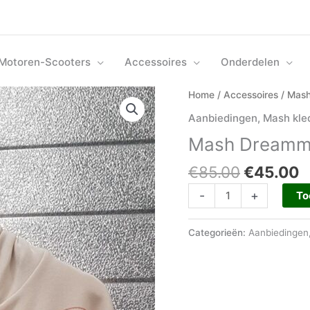
Motoren-Scooters
Accessoires
Onderdelen
Oorspron
H
Mash
Home
/
Accessoires
/
Mash
prijs
p
Dreammashine
Aanbiedingen
,
Mash kle
was:
i
Hoody
Mash Dreamm
€85.00.
€
aantal
€
85.00
€
45.00
-
+
To
Categorieën:
Aanbiedingen