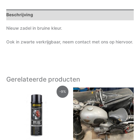
Beschrijving
Nieuw zadel in bruine kleur.
Ook in zwarte verkrijgbaar, neem contact met ons op hiervoor.
Gerelateerde producten
Oorspronkelijke
Huidige
-9%
prijs
prijs
was:
is:
€8.25.
€7.50.