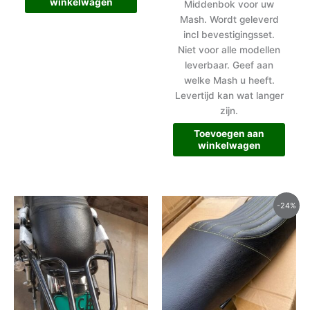
winkelwagen
Middenbok voor uw
Mash. Wordt geleverd
incl bevestigingsset.
Niet voor alle modellen
leverbaar. Geef aan
welke Mash u heeft.
Levertijd kan wat langer
zijn.
Toevoegen aan
winkelwagen
Oorspronkelijke
Huidige
-24%
prijs
prijs
was:
is:
€165.00.
€125.00.