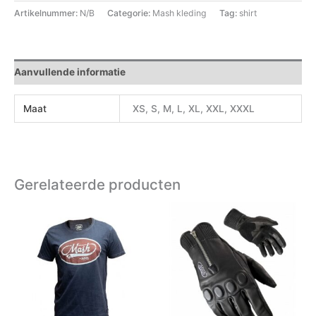
Artikelnummer:
N/B
Categorie:
Mash kleding
Tag:
shirt
Aanvullende informatie
Maat
XS, S, M, L, XL, XXL, XXXL
Gerelateerde producten
Dit
product
heeft
meerdere
variaties.
Deze
optie