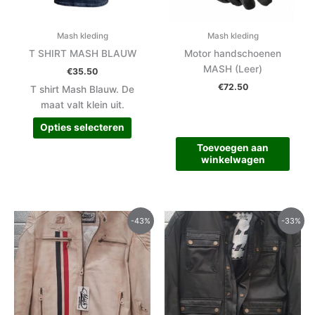
kan
gekozen
worden
Mash kleding
Mash kleding
op
T SHIRT MASH BLAUW
Motor handschoenen
de
MASH (Leer)
€
35.50
productpagina
€
72.50
T shirt Mash Blauw. De
maat valt klein uit.
Opties selecteren
Toevoegen aan
winkelwagen
Oorspronkelijke
Huidige
Oorspronkelijke
Huidige
-43%
-33%
prijs
prijs
prijs
prijs
was:
is:
was:
is:
€235.00.
€135.00.
€225.00.
€150.00.