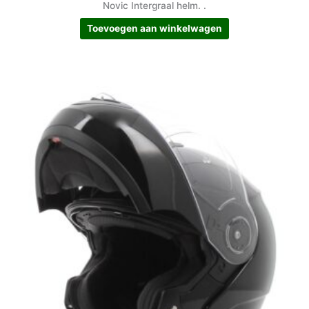
Novic Intergraal helm. .
Toevoegen aan winkelwagen
Dit
product
heeft
meerdere
variaties.
Deze
optie
kan
gekozen
worden
op
de
productpagina