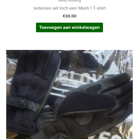
Mash kleding
Iedereen wil toch een Mash ! T-shirt
€
30.00
Toevoegen aan winkelwagen
Dit
product
heeft
meerdere
variaties.
Deze
optie
kan
gekozen
worden
op
de
productpagina