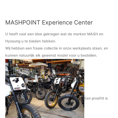
MASHPOINT Experience Center
M
M
i
a
U heeft vast een idee gekregen wat de merken MASH en
n
x
Hyosung u te bieden hebben.
.
.
Wij hebben een fraaie collectie in onze werkplaats staan, en
p
p
kunnen natuurlijk elk gewenst model voor u bestellen.
r
r
i
i
j
j
s
s
Een proefrit is