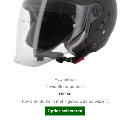
kan
gekozen
worden
op
de
productpagina
Motorhelmen
Novic Skidd pothelm
€
99.50
Novic Skidd helm met ingebouwde zonvizier .
Opties selecteren