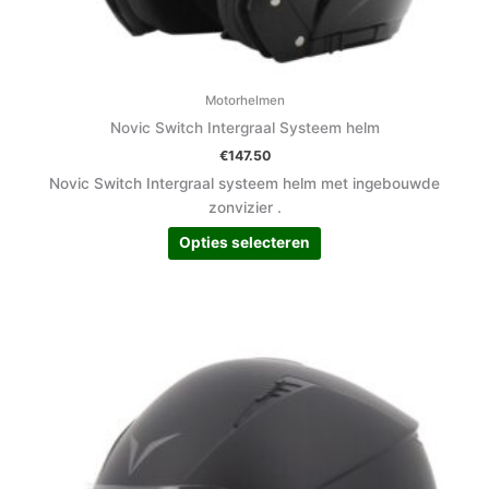
Motorhelmen
Novic Switch Intergraal Systeem helm
€
147.50
Novic Switch Intergraal systeem helm met ingebouwde
zonvizier .
Opties selecteren
Dit
product
heeft
meerdere
variaties.
Deze
optie