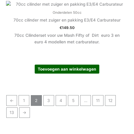
Onderdelen 50cc
70cc cilinder met zuiger en pakking E3/E4 Carburateur
€
149.50
70cc Cilinderset voor uw Mash Fifty of Dirt euro 3 en
euro 4 modellen met carburateur.
Toevoegen aan winkelwagen
←
1
2
3
4
5
…
11
12
13
→