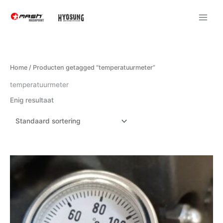
Ga
naar
de
inhoud
Home
/ Producten getagged “temperatuurmeter”
temperatuurmeter
Enig resultaat