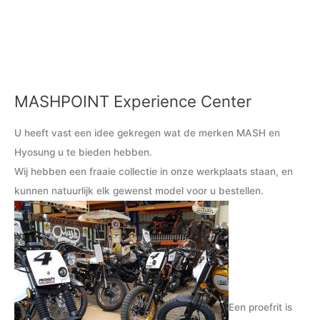
MASHPOINT Experience Center
M
M
i
a
U heeft vast een idee gekregen wat de merken MASH en
n
x
Hyosung u te bieden hebben.
.
.
Wij hebben een fraaie collectie in onze werkplaats staan, en
p
p
kunnen natuurlijk elk gewenst model voor u bestellen.
r
r
i
i
j
j
s
s
Een proefrit is