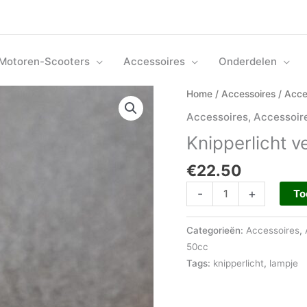
Motoren-Scooters
Accessoires
Onderdelen
Knipperlicht
Home
/
Accessoires
/
Acce
verklikkers
Accessoires
,
Accessoir
voor
Knipperlicht v
in
dashbord
€
22.50
aantal
-
+
To
Categorieën:
Accessoires
,
50cc
Tags:
knipperlicht
,
lampje