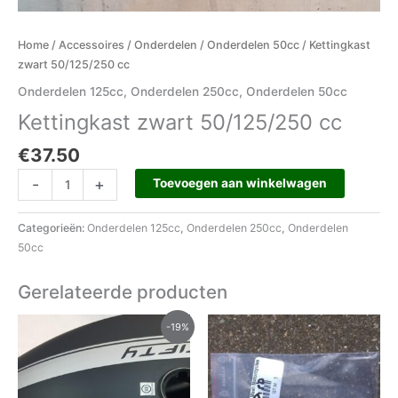
Home
/
Accessoires
/
Onderdelen
/
Onderdelen 50cc
/ Kettingkast
zwart 50/125/250 cc
Onderdelen 125cc
,
Onderdelen 250cc
,
Onderdelen 50cc
Kettingkast zwart 50/125/250 cc
€
37.50
-
+
Toevoegen aan winkelwagen
Categorieën:
Onderdelen 125cc
,
Onderdelen 250cc
,
Onderdelen
50cc
Gerelateerde producten
Oorspronkelijke
Huidige
-19%
prijs
prijs
was:
is:
€555.00.
€450.00.