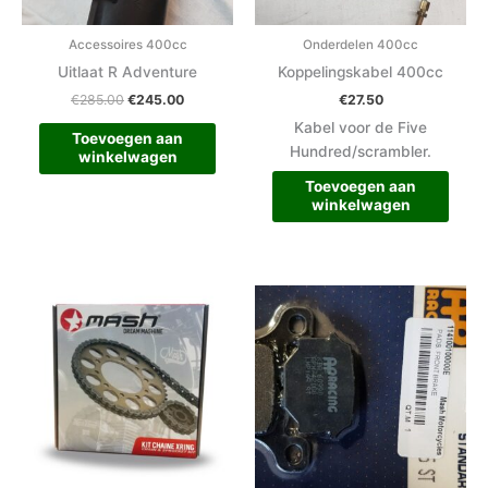
Accessoires 400cc
Onderdelen 400cc
Uitlaat R Adventure
Koppelingskabel 400cc
€
285.00
€
245.00
€
27.50
Kabel voor de Five
Toevoegen aan
Hundred/scrambler.
winkelwagen
Toevoegen aan
winkelwagen