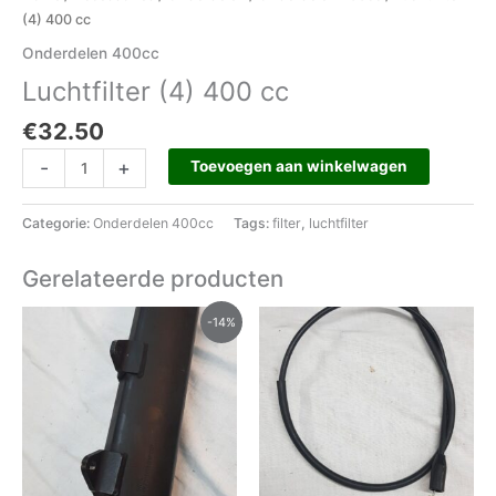
(4) 400 cc
Onderdelen 400cc
Luchtfilter (4) 400 cc
€
32.50
-
+
Toevoegen aan winkelwagen
Categorie:
Onderdelen 400cc
Tags:
filter
,
luchtfilter
Gerelateerde producten
Oorspronkelijke
Huidige
-14%
prijs
prijs
was:
is:
€285.00.
€245.00.