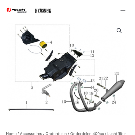
Ga
naar
de
inhoud
Luchtfilter
(4)
400
cc
aantal
Home
/
Accessoires
/
Onderdelen
/
Onderdelen 400cc
/ Luchtfilter